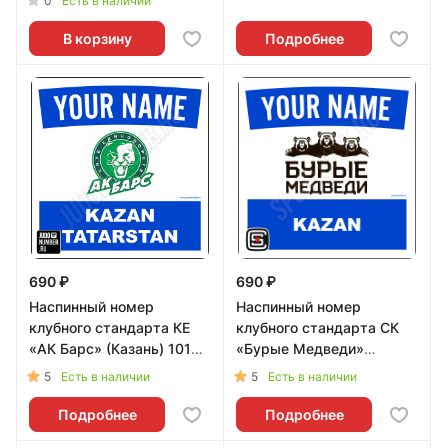
0
Есть в наличии
В корзину
Подробнее
690 ₽
690 ₽
Наспинный номер
Наспинный номер
клубного стандарта КЕ
клубного стандарта СК
«АК Барс» (Казань) 101b -
«Бурые Медведи»
L
(Казань) 001wb - L
5
5
Есть в наличии
Есть в наличии
Подробнее
Подробнее