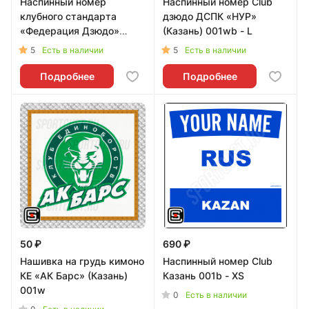
Наспинный номер
Наспинный номер Club
клубного стандарта
дзюдо ДСПК «НУР»
«Федерация Дзюдо»
(Казань) 001wb - L
(Казань) 001b - L
5
5
Есть в наличии
Есть в наличии
Подробнее
Подробнее
50 ₽
690 ₽
Нашивка на грудь кимоно
Наспинный номер Club
КЕ «АК Барс» (Казань)
Казань 001b - XS
001w
0
Есть в наличии