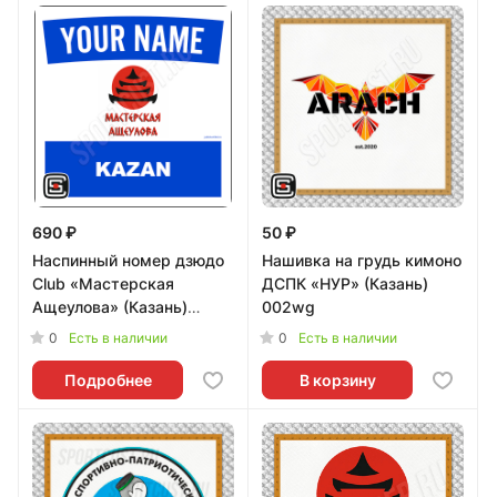
690 ₽
50 ₽
Наспинный номер дзюдо
Нашивка на грудь кимоно
Club «Мастерская
ДСПК «НУР» (Казань)
Ащеулова» (Казань)
002wg
001wb - L
0
0
Есть в наличии
Есть в наличии
Подробнее
В корзину