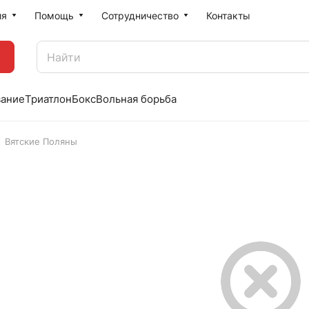
ия
Помощь
Сотрудничество
Контакты
вание
Триатлон
Бокс
Вольная борьба
Вятские Поляны