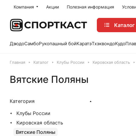
Компания
Акции
Полезная информация
Услов
Каталог
Дзюдо
Самбо
Рукопашный бой
Каратэ
Тхэквондо
Кудо
Пла
Главная
Каталог
Клубы России
Кировская область
Вятские Поляны
Категория
Клубы России
Кировская область
Вятские Поляны