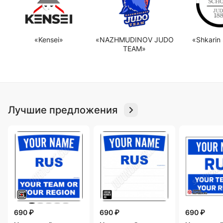
«Kensei»
«NAZHMUDINOV JUDO
«Shkarin
TEAM»
Лучшие предложения
690 ₽
690 ₽
690 ₽