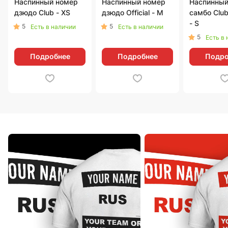
Наспинный номер
Наспинный номер
Наспинный
дзюдо Club - XS
дзюдо Official - M
самбо Club
- S
5
5
Есть в наличии
Есть в наличии
5
Есть в
Подробнее
Подробнее
Подро