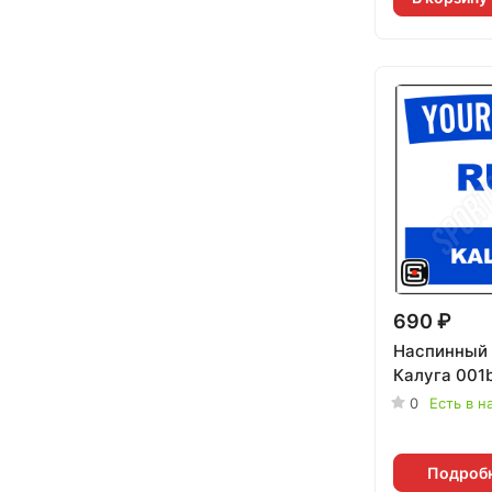
690 ₽
Наспинный 
Калуга 001b
0
Есть в н
Подроб