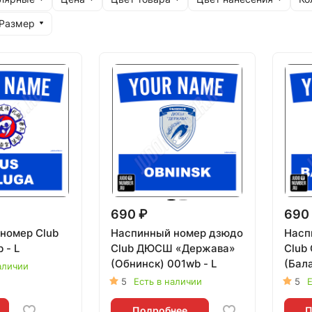
Размер
690 ₽
690
номер Club
Наспинный номер дзюдо
Насп
 - L
Club ДЮСШ «Держава»
Club
(Обнинск) 001wb - L
(Бала
аличии
5
Есть в наличии
5
Е
Подробнее
П