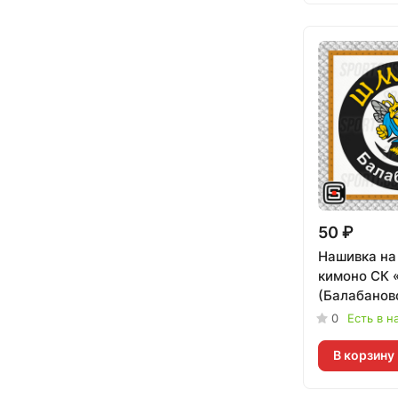
50 ₽
Нашивка на
кимоно СК
(Балабанов
0
Есть в н
В корзину