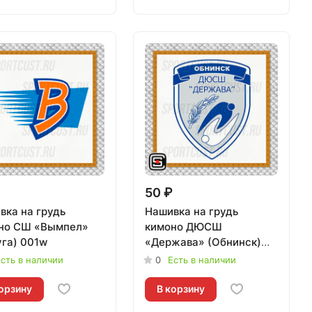
50 ₽
вка на грудь
Нашивка на грудь
но СШ «Вымпел»
кимоно ДЮСШ
уга) 001w
«Держава» (Обнинск)
001w
сть в наличии
0
Есть в наличии
орзину
В корзину