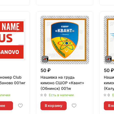
50 ₽
50 ₽
номер Club
Нашивка на грудь
Наши
баново 001wr
кимоно СШОР «Квант»
кимо
(Обнинск) 001w
(Кал
аличии
0
Есть в наличии
0
Е
нее
В корзину
В к