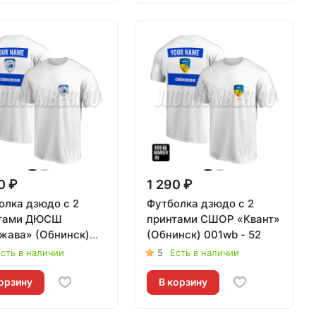
0 ₽
1 290 ₽
олка дзюдо с 2
Футболка дзюдо с 2
тами ДЮСШ
принтами СШОР «Квант»
жава» (Обнинск)
(Обнинск) 001wb - 52
001wb - 52
сть в наличии
5
Есть в наличии
орзину
В корзину