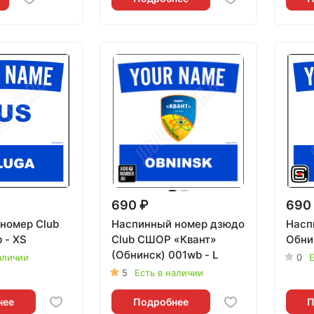
690 ₽
690
номер Club
Наспинный номер дзюдо
Насп
 - XS
Club СШОР «Квант»
Обни
(Обнинск) 001wb - L
аличии
0
Е
5
Есть в наличии
нее
Подробнее
П