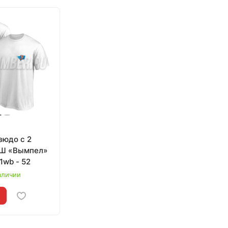
зюдо с 2
СШ «Вымпел»
(Калуга) 001wb - 52
аличии