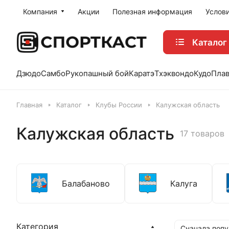
Компания
Акции
Полезная информация
Услов
Каталог
Дзюдо
Самбо
Рукопашный бой
Каратэ
Тхэквондо
Кудо
Пла
Главная
Каталог
Клубы России
Калужская область
Калужская область
17 товаров
Балабаново
Калуга
Категория
Сначала поп