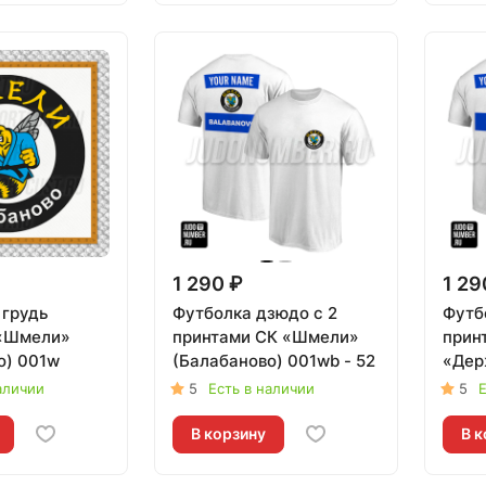
1 290 ₽
1 29
 грудь
Футболка дзюдо с 2
Футб
 «Шмели»
принтами СК «Шмели»
прин
о) 001w
(Балабаново) 001wb - 52
«Дер
аличии
5
Есть в наличии
5
Е
В корзину
В к