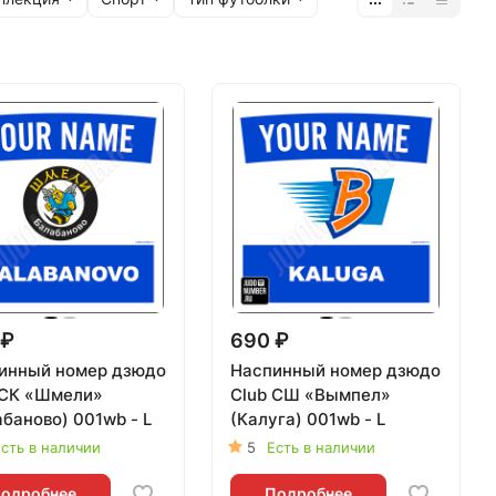
 ₽
690 ₽
инный номер дзюдо
Наспинный номер дзюдо
 СК «Шмели»
Club СШ «Вымпел»
баново) 001wb - L
(Калуга) 001wb - L
сть в наличии
5
Есть в наличии
одробнее
Подробнее