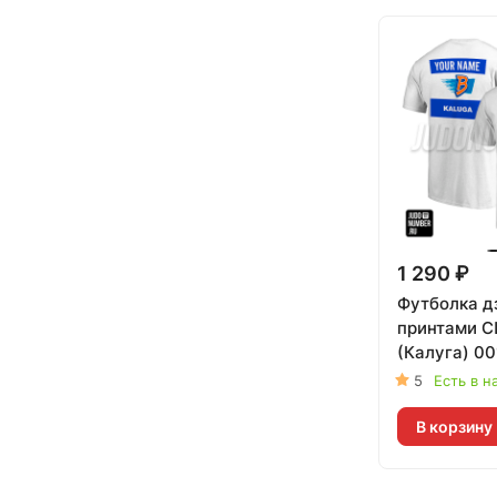
1 290 ₽
Футболка д
принтами 
5
Есть в н
В корзину