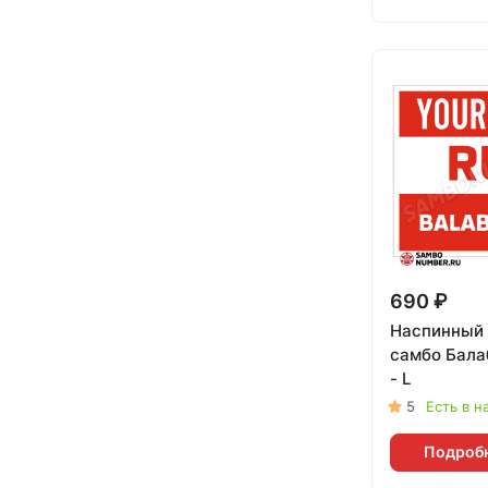
690 ₽
Наспинный 
самбо Бала
- L
5
Есть в н
Подроб