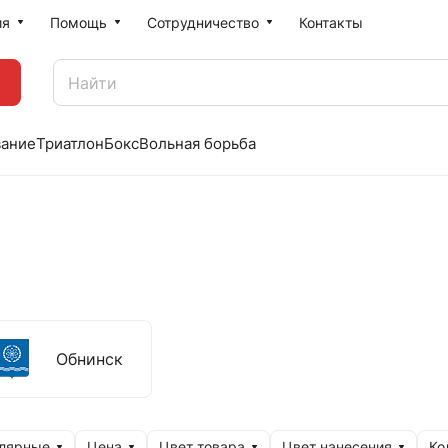
ия
Помощь
Сотрудничество
Контакты
вание
Триатлон
Бокс
Вольная борьба
Обнинск
улярные
Цена
Цвет товара
Цвет нанесения
Ко