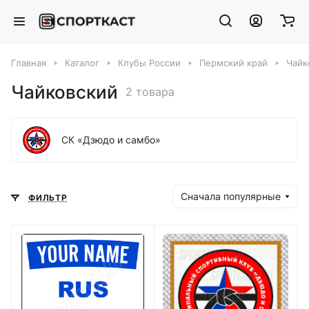
Главная
Каталог
Клубы России
Пермский край
Чайк
Чайковский
2 товара
СК «Дзюдо и самбо»
Сначала популярные
ФИЛЬТР