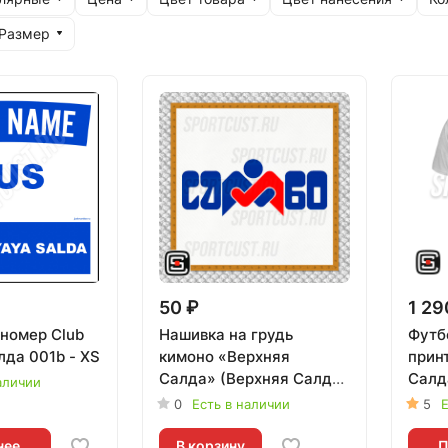
Размер
50 ₽
1 29
номер Club
Нашивка на грудь
Футб
лда 001b - XS
кимоно «Верхняя
прин
Салда» (Верхняя Салда)
Салд
аличии
001w
0
Есть в наличии
5
Е
нее
В корзину
П