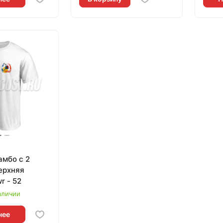
амбо с 2
ерхняя
r - 52
аличии
нее