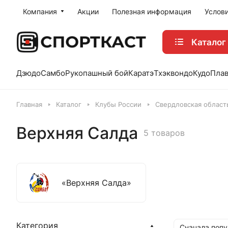
Компания
Акции
Полезная информация
Услов
Каталог
Дзюдо
Самбо
Рукопашный бой
Каратэ
Тхэквондо
Кудо
Пла
Главная
Каталог
Клубы России
Свердловская област
Верхняя Салда
5 товаров
«Верхняя Салда»
Категория
Сначала поп