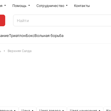
ия
Помощь
Сотрудничество
Контакты
вание
Триатлон
Бокс
Вольная борьба
ь
Верхняя Салда
улярные
Цена
Цвет товара
Цвет нанесения
Ко