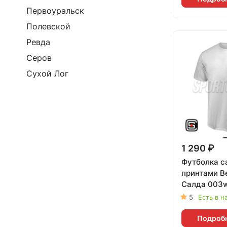
Первоуральск
Полевской
Ревда
Серов
Сухой Лог
1 290 ₽
Футболка с
принтами В
Салда 003w
5
Есть в н
Подроб