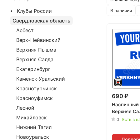
Клубы России
В наличии
Свердловская область
Асбест
Верх-Нейвинский
Верхняя Пышма
Верхняя Салда
Екатеринбург
Каменск-Уральский
Краснотурьинск
690 ₽
Красноуфимск
Наспинный 
Лесной
Верхняя Са
Михайловск
0
Есть в н
Нижний Тагил
Новоуральск
Подроб