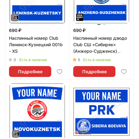
690 ₽
690 ₽
Наспинный номер Club
Наспинный номер дзюдо
Ленинск-Кузнецкий 001b
Club СШ «Сибиряк»
- XS
(Анжеро-Судженск)
001wb - L
0
5
Есть в наличии
Есть в наличии
Подробнее
Подробнее