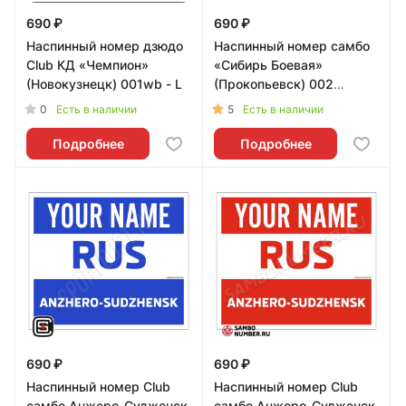
690 ₽
690 ₽
Наспинный номер дзюдо
Наспинный номер самбо
Club КД «Чемпион»
«Сибирь Боевая»
(Новокузнецк) 001wb - L
(Прокопьевск) 002
(синий) - L
0
5
Есть в наличии
Есть в наличии
Подробнее
Подробнее
690 ₽
690 ₽
Наспинный номер Club
Наспинный номер Club
самбо Анжеро-Судженск
самбо Анжеро-Судженск