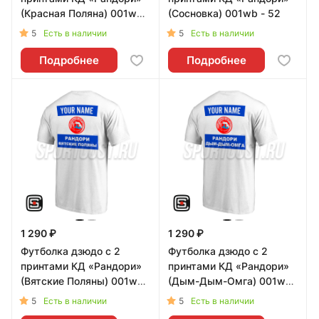
(Красная Поляна) 001wb -
(Сосновка) 001wb - 52
52
5
5
Есть в наличии
Есть в наличии
Подробнее
Подробнее
1 290 ₽
1 290 ₽
Футболка дзюдо с 2
Футболка дзюдо с 2
принтами КД «Рандори»
принтами КД «Рандори»
(Вятские Поляны) 001wb
(Дым-Дым-Омга) 001wb
- 52
- 52
5
5
Есть в наличии
Есть в наличии