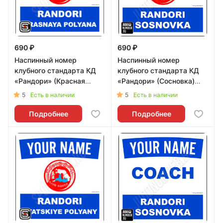
690 ₽
690 ₽
Наспинный номер
Наспинный номер
клубного стандарта КД
клубного стандарта КД
«Рандори» (Красная
«Рандори» (Сосновка)
Поляна) 001b - L
001b - L
5
5
Есть в наличии
Есть в наличии
Подробнее
Подробнее