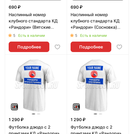
690 ₽
690 ₽
Наспинный номер
Наспинный номер
клубного стандарта КД
клубного стандарта КД
«Рандори» (Вятские
«Рандори» (Сосновка)
Поляны) 001b - L
002b - L
5
5
Есть в наличии
Есть в наличии
Подробнее
Подробнее
1 290 ₽
1 290 ₽
Футболка дзюдо с 2
Футболка дзюдо с 2
принтами КД «Рандори»
принтами КД «Рандори»