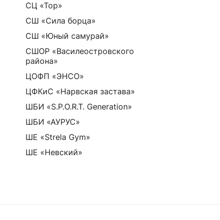
СЦ «Тор»
СШ «Сила борца»
СШ «Юный самурай»
СШОР «Василеостровского
района»
ЦОФП «ЭНСО»
ЦФКиС «Нарвская застава»
ШБИ «S.P.O.R.T. Generation»
ШБИ «АУРУС»
ШЕ «Strela Gym»
ШЕ «Невский»