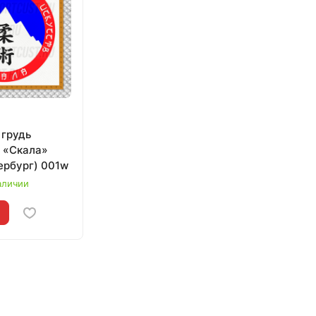
 грудь
 «Скала»
ербург) 001w
аличии