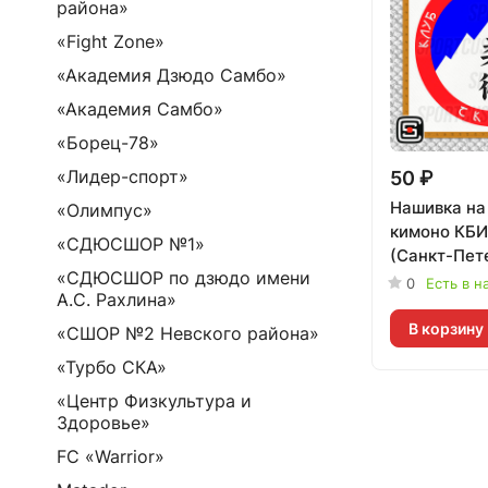
района»
«Fight Zone»
«Академия Дзюдо Самбо»
«Академия Самбо»
«Борец-78»
«Лидер-спорт»
50 ₽
Нашивка на
«Олимпус»
кимоно КБИ
«СДЮСШОР №1»
(Санкт-Пет
«СДЮСШОР по дзюдо имени
0
Есть в н
А.С. Рахлина»
В корзину
«СШОР №2 Невского района»
«Турбо СКА»
«Центр Физкультура и
Здоровье»
FC «Warrior»