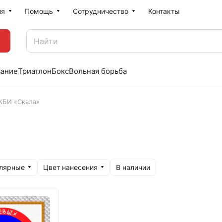
ия
Помощь
Сотрудничество
Контакты
вание
Триатлон
Бокс
Вольная борьба
КБИ «Скала»
улярные
Цвет нанесения
В наличии