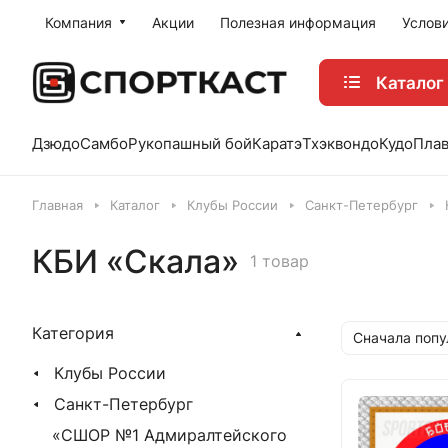
Компания
Акции
Полезная информация
Услов
Каталог
Дзюдо
Самбо
Рукопашный бой
Каратэ
Тхэквондо
Кудо
Пла
Главная
Каталог
Клубы России
Санкт-Петербург
КБИ «Скала»
1 товар
Категория
Сначала поп
Клубы России
Санкт-Петербург
«СШОР №1 Адмиралтейского