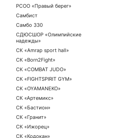
РСОО «Правый берег»
Самбист
Самбо 330
СДЮСШОР «Олимпийские
надежды»
СК «Amrap sport hall»
СК «Born2Fight»
СК «COMBAT JUDO»
СК «FIGHTSPIRIT GYM»
СК «OYAMANEKO»
СК «Артемикс»
СК «Бастион»
СК «Гранит»
СК «Ижорец»
СК «Кодокан»