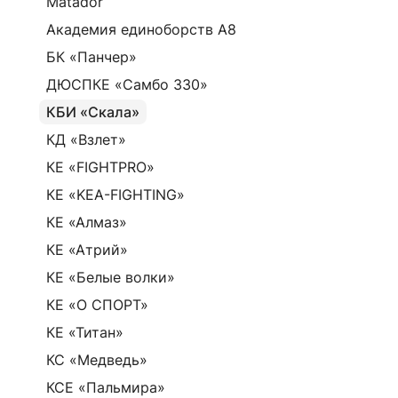
Matador
Академия единоборств А8
БК «Панчер»
ДЮСПКЕ «Самбо 330»
КБИ «Скала»
КД «Взлет»
КЕ «FIGHTPRO»
КЕ «KEA-FIGHTING»
КЕ «Алмаз»
КЕ «Атрий»
КЕ «Белые волки»
КЕ «О СПОРТ»
КЕ «Титан»
КС «Медведь»
КСЕ «Пальмира»