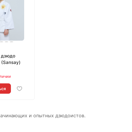
 дзюдо
 (Sansay)
аличии
ься
начинающих и опытных дзюдоистов.