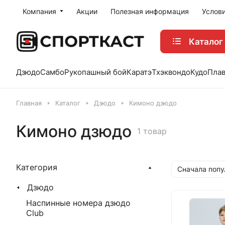
Компания
Акции
Полезная информация
Услов
Каталог
Дзюдо
Самбо
Рукопашный бой
Каратэ
Тхэквондо
Кудо
Пла
Главная
Каталог
Дзюдо
Кимоно дзюдо
Кимоно дзюдо
1 товар
Категория
Сначала поп
Дзюдо
Наспинные номера дзюдо
Club