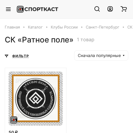
Главная
Каталог
Клубы России
Санкт-Петербург
СК
СК «Ратное поле»
1 товар
Сначала популярные
ФИЛЬТР
50 ₽