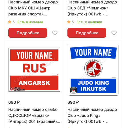
Наспинный номер дзюдо
Наспинный номер дзюдо
Club МКУ СШ «Центр
Club ЗБД «Чемпион»
развития спорта»
(Иркутск) 001wb - L
(Иркутск) 001wb - L
5
5
Есть в наличии
Есть в наличии
Подробнее
Подробнее
690 ₽
690 ₽
Наспинный номер самбо
Наспинный номер дзюдо
СДЮСШОР «Ермак»
Club «Judo King»
(Ангарск) 001 (красный) -
(Иркутск) 001wb - L
L