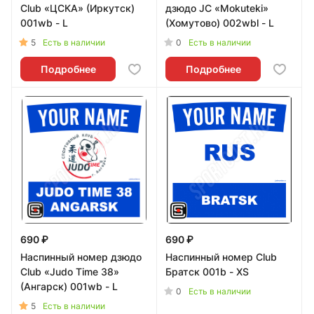
Club «ЦСКА» (Иркутск)
дзюдо JC «Mokuteki»
001wb - L
(Хомутово) 002wbl - L
5
0
Есть в наличии
Есть в наличии
Подробнее
Подробнее
690 ₽
690 ₽
Наспинный номер дзюдо
Наспинный номер Club
Club «Judo Time 38»
Братск 001b - XS
(Ангарск) 001wb - L
0
Есть в наличии
5
Есть в наличии