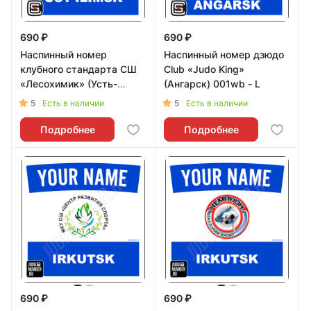
690 ₽
690 ₽
Наспинный номер
Наспинный номер дзюдо
клубного стандарта СШ
Club «Judo King»
«Лесохимик» (Усть-
(Ангарск) 001wb - L
Илимск) 002b - L
5
5
Есть в наличии
Есть в наличии
Подробнее
Подробнее
690 ₽
690 ₽