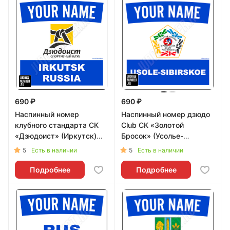
690 ₽
690 ₽
Наспинный номер
Наспинный номер дзюдо
клубного стандарта СК
Club СК «Золотой
«Дзюдоист» (Иркутск)
Бросок» (Усолье-
001b - L
Сибирское) 001wb - L
5
5
Есть в наличии
Есть в наличии
Подробнее
Подробнее