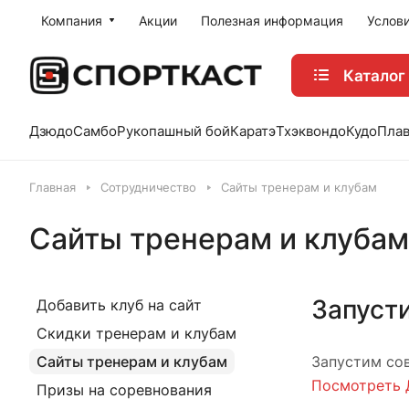
Компания
Акции
Полезная информация
Услов
Каталог
Дзюдо
Самбо
Рукопашный бой
Каратэ
Тхэквондо
Кудо
Пла
Главная
Сотрудничество
Сайты тренерам и клубам
Сайты тренерам и клубам
Запусти
Добавить клуб на сайт
Скидки тренерам и клубам
Сайты тренерам и клубам
Запустим сов
Посмотреть 
Призы на соревнования