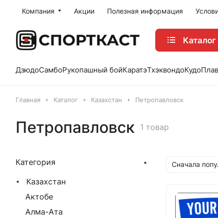
Компания
Акции
Полезная информация
Услов
Каталог
Дзюдо
Самбо
Рукопашный бой
Каратэ
Тхэквондо
Кудо
Пла
Главная
Каталог
Казахстан
Петропавловск
Петропавловск
1 товар
Категория
Сначала поп
Казахстан
Актобе
Алма-Ата