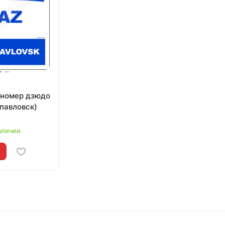
 номер дзюдо
опавловск)
аличии