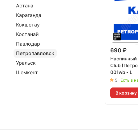
Астана
Караганда
Кокшетау
Костанай
Павлодар
690 ₽
Петропавловск
Наспинный
Уральск
Club (Петр
001wb - L
Шемкент
5
Есть в н
В корзину