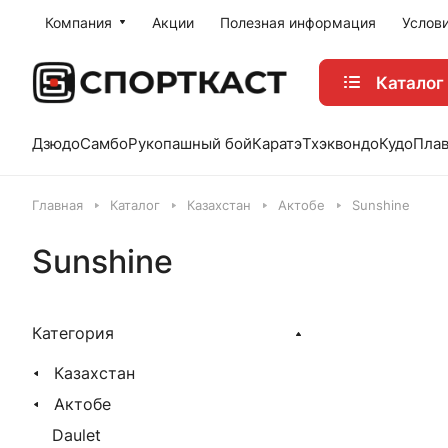
Компания
Акции
Полезная информация
Услов
Каталог
Дзюдо
Самбо
Рукопашный бой
Каратэ
Тхэквондо
Кудо
Пла
Главная
Каталог
Казахстан
Актобе
Sunshine
Sunshine
Категория
Казахстан
Актобе
Daulet