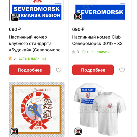
690 ₽
690 ₽
Наспинный номер
Наспинный номер Club
клубного стандарта
Североморск 001b - XS
«Будокай» (Североморск)
0
Есть в наличии
001b - L
5
Есть в наличии
Подробнее
Подробнее