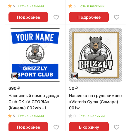
001b - L
5
5
Есть в наличии
Есть в наличии
Подробнее
Подробнее
690 ₽
50 ₽
Наспинный номер дзюдо
Нашивка на грудь кимоно
Club СК «VICTORIA»
«Victoria Gym» (Самара)
(Кинель) 002wb - L
001w
5
0
Есть в наличии
Есть в наличии
Подробнее
В корзину