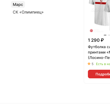
Марс
СК «Олимпиец»
1 290 ₽
Футболка с
принтами «
(Лосино-Пе
001w-9b141
5
Есть в н
Подроб