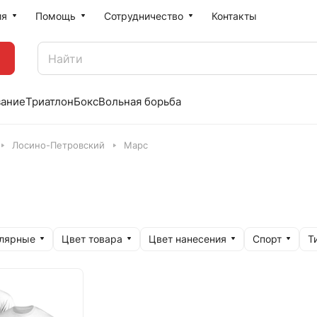
ия
Помощь
Сотрудничество
Контакты
вание
Триатлон
Бокс
Вольная борьба
Лосино-Петровский
Марс
улярные
Цвет товара
Цвет нанесения
Спорт
Т