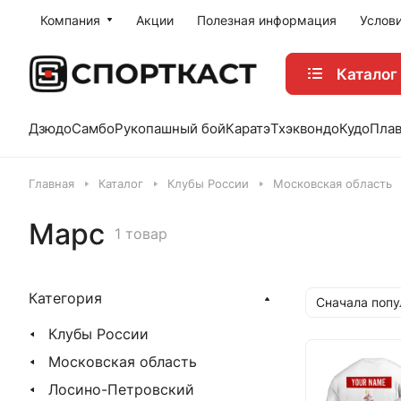
Компания
Акции
Полезная информация
Услов
Каталог
Дзюдо
Самбо
Рукопашный бой
Каратэ
Тхэквондо
Кудо
Пла
Главная
Каталог
Клубы России
Московская область
Марс
1 товар
Категория
Сначала поп
Клубы России
Московская область
Лосино-Петровский