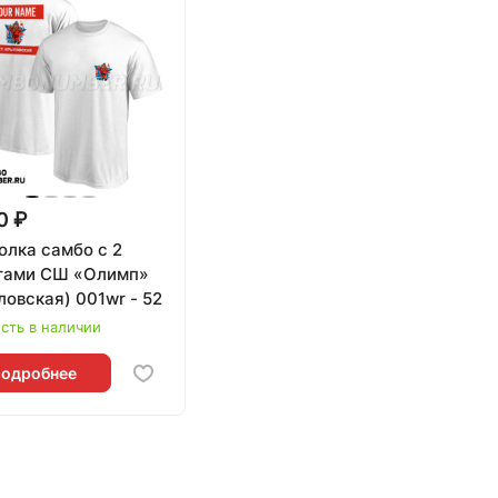
0 ₽
олка самбо с 2
тами СШ «Олимп»
овская) 001wr - 52
сть в наличии
одробнее