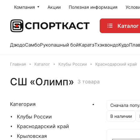
Компания
Акции
Полезная информация
Услов
Каталог
Дзюдо
Самбо
Рукопашный бой
Каратэ
Тхэквондо
Кудо
Пла
Главная
Каталог
Клубы России
Краснодарский край
СШ «Олимп»
3 товара
Категория
Сначала поп
Клубы России
В наличии
Краснодарский край
Крыловская