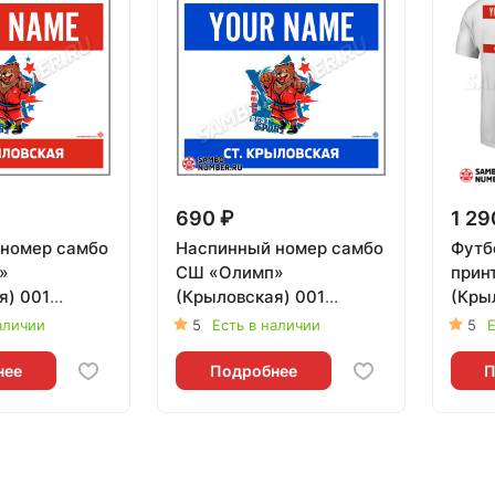
690 ₽
1 29
номер самбо
Наспинный номер самбо
Футб
»
СШ «Олимп»
прин
я) 001
(Крыловская) 001
(Крыл
 L
(синий) - L
аличии
5
Есть в наличии
5
Е
нее
Подробнее
П