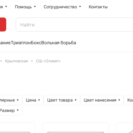
ия
Помощь
Сотрудничество
Контакты
вание
Триатлон
Бокс
Вольная борьба
Крыловская
СШ «Олимп»
улярные
Цена
Цвет товара
Цвет нанесения
Ко
Размер