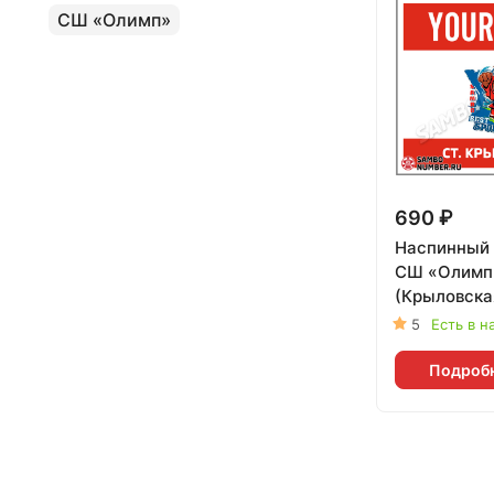
СШ «Олимп»
690 ₽
Наспинный 
СШ «Олимп
(Крыловска
(красный) -
5
Есть в н
Подроб